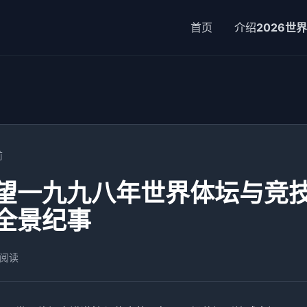
首页
介绍
2026世
前
望一九九八年世界体坛与竞
全景纪事
 阅读