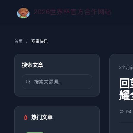
首页
/
赛事快讯
搜索文章
3个月
回
耀
94
热门文章