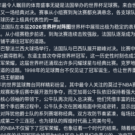
8年最令人瞩目的体育盛事无疑是法国举办的世界杯足球赛。来自
场又一场经典对决。赛事从小组赛到淘汰赛都充满悬念，各支球
足球历史上极具代表性的一届。
主法国队在本届
2026世界杯对阵图
世界杯中展现出极为稳定的表
称。从小组赛稳步前进，到淘汰赛连续击败强敌，法国队逐渐成
队铺平通往冠军的道路。
在巴黎法兰西大球场举行，法国队与巴西队展开巅峰对决。比赛中
比分赢得胜利。东道主首次夺得世界杯冠军，这一历史性时刻也成
冠军荣耀，这届世界杯还涌现出许多闪耀球星与经典比赛。克罗
道的话题。1998年的足球舞台不仅见证了冠军诞生，也让世界
赛场王朝巅峰
8年的世界篮球舞台同样精彩纷呈，其中最令人关注的莫过于NB
常规赛和季后赛中展开激烈争夺，而芝加哥公牛队依旧保持着强
队核心领袖的带领下，公牛队再次闯入总决赛。他们凭借丰富的
。整个季后赛过程中，公牛队多次在困难局面中完成逆转，显示
赛对阵犹他爵士队的系列赛堪称经典。双方攻防节奏紧凑，每场比
完成第二个三连冠，也为球队的辉煌时代画上完美句号。
年的NBA不仅留下了冠军荣耀，也象征着一个时代的结束。随着