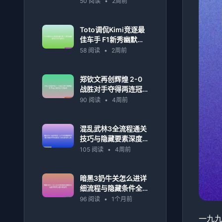
50 阅读
•
2周前
Toto调侃Kimi竞逐最
佳车手 F1新秀幽默互
动引发车迷热议
58 阅读
•
2周前
郑钦文再创辉煌 2-0
战胜对手夺得两连冠
职业生涯迈向20冠巅
90 阅读
•
4周前
峰
混乱武林3全流程通关
技巧与隐藏要素深度
攻略解析高难度模式
105 阅读
•
4周前
与阵容培养心得
暗黑3奶牛关怎么进详
细流程与隐藏条件全
解析新手必看攻略指
96 阅读
•
1个月前
南
一九