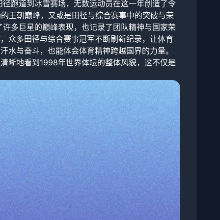
从田径跑道到冰雪赛场，无数运动员在这一年创造了令
场的王朝巅峰，又或是田径与综合赛事中的突破与荣
证了许多巨星的巅峰表现，也记录了团队精神与国家荣
作，众多田径与综合赛事冠军不断刷新纪录，让体育
的汗水与奋斗，也能体会体育精神跨越国界的力量。
清晰地看到1998年世界体坛的整体风貌，这不仅是